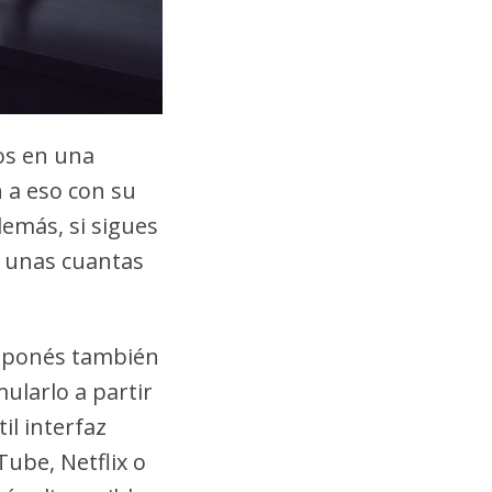
os en una
 a eso con su
demás, si sigues
e unas cuantas
japonés también
ularlo a partir
il interfaz
ube, Netflix o