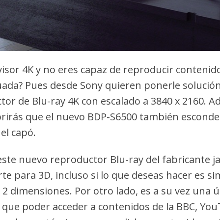
visor 4K y no eres capaz de reproducir contenid
uada? Pues desde Sony quieren ponerle solución
or de Blu-ray 4K con escalado a 3840 x 2160. A
brirás que el nuevo BDP-S6500 también escond
el capó.
ste nuevo reproductor Blu-ray del fabricante 
te para 3D, incluso si lo que deseas hacer es sim
2 dimensiones. Por otro lado, es a su vez una út
 que poder acceder a contenidos de la BBC, YouT