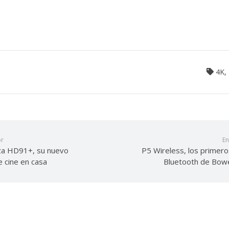
4K
,
or
En
za HD91+, su nuevo
P5 Wireless, los primero
 cine en casa
Bluetooth de Bowe