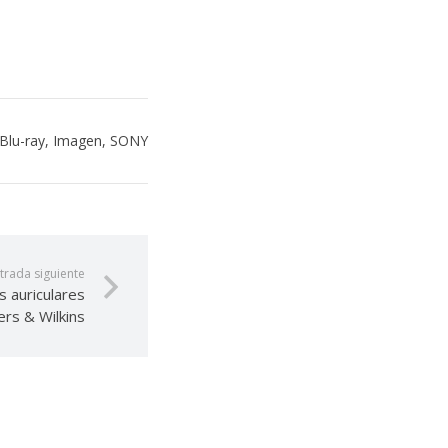
Blu-ray
,
Imagen
,
SONY
trada siguiente
s auriculares
rs & Wilkins