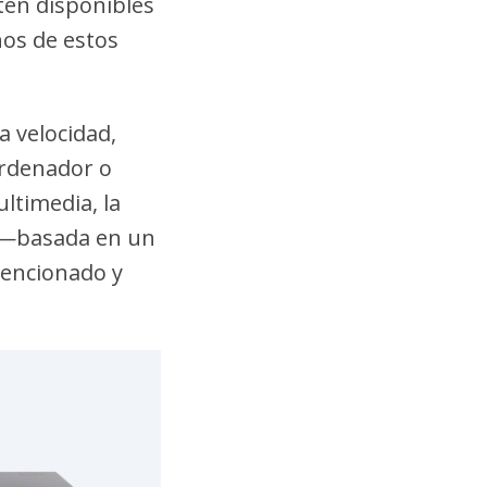
tén disponibles
hos de estos
a velocidad,
ordenador o
ltimedia, la
a —basada en un
mencionado y