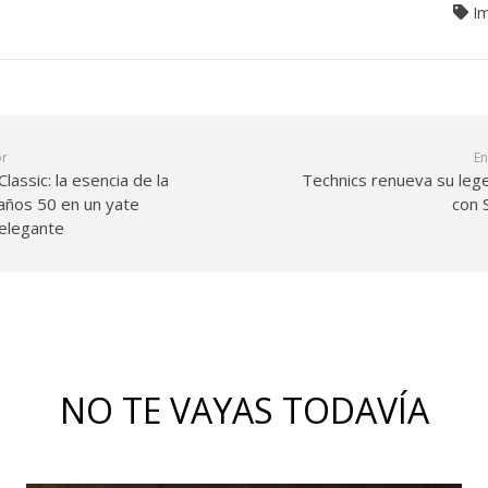
I
or
En
lassic: la esencia de la
Technics renueva su leg
s años 50 en un yate
con
elegante
NO TE VAYAS TODAVÍA