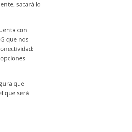
ente, sacará lo
cuenta con
 LG que nos
conectividad:
 opciones
egura que
el que será