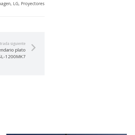
magen
,
LG
,
Proyectores
trada siguiente
endario plato
 SL-1200MK7